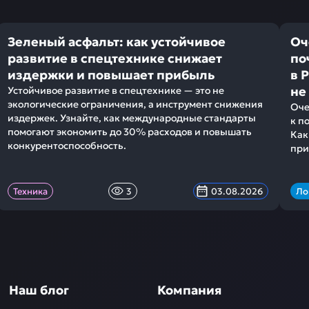
Зеленый асфальт: как устойчивое
Оч
развитие в спецтехнике снижает
по
издержки и повышает прибыль
в 
не
Устойчивое развитие в спецтехнике — это не
экологические ограничения, а инструмент снижения
Оче
издержек. Узнайте, как международные стандарты
к п
помогают экономить до 30% расходов и повышать
Как
конкурентоспособность.
при
Техника
3
03.08.2026
Ло
Наш блог
Компания