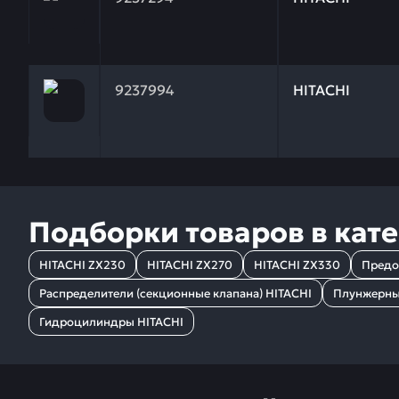
Заказывая запчасти у нас, вы получаете гарантию
9237994
HITACHI
Подборки товаров в кат
HITACHI ZX230
HITACHI ZX270
HITACHI ZX330
Предо
Распределители (секционные клапана) HITACHI
Плунжерные
Гидроцилиндры HITACHI