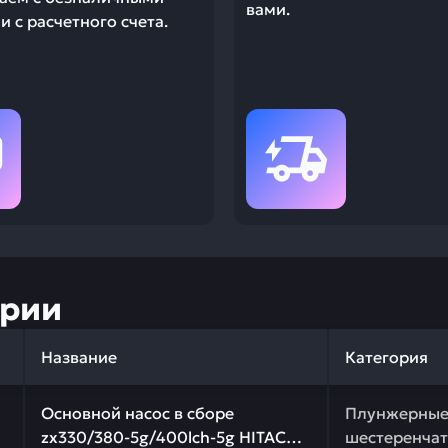
вами.
 с расчетного счета.
ории
Название
Категория
 качества и профессиональный подбор. Основной насос 
Основной насос в сборе
Плунжерные
zx330/380-5g/400lch-5g HITACHI
шестеренчат