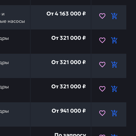
в сборе zx330/380-5g/400lch-5g HITACHI YB60000254RM
От
4 163 000 ₽
 и
ые насосы
релы левый (c труб, c втулк) zx270-zx300lc-3/5g/5a H
От
321 000 ₽
дры
релы правый (c труб, c втулк) zx270-zx300lc-3/5g/5a 
От
321 000 ₽
дры
релы левый (c труб, c втулк) zx270-zx300lc-3/5g/5a H
От
321 000 ₽
дры
 кабины zx230 (1hd) HITACHI 4436815 — это инвестици
От
941 000 ₽
дры
ACHI 9237294 — это инвестиция в бесперебойную работ
По запросу