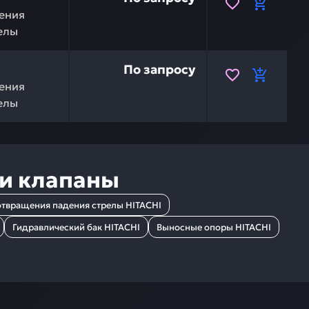
ения
елы
ACHI 9237994 — это инвестиция в бесперебойную работ
По запросу
ения
елы
 и клапаны
твращения падения стрелы HITACHI
Гидравлический бак HITACHI
Выносные опоры HITACHI