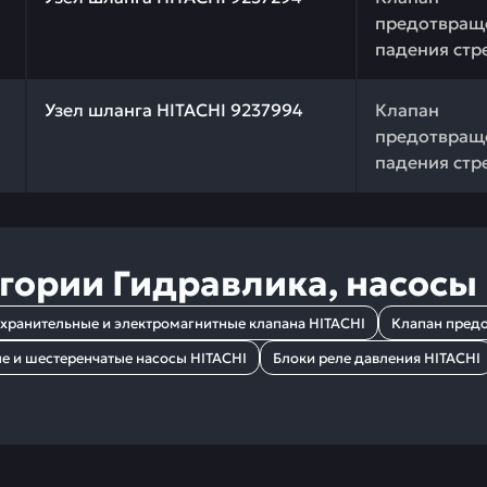
предотвращ
падения стр
 качества и профессиональный подбор. Узел шланга HIT
Узел шланга HITACHI 9237994
Клапан
предотвращ
падения стр
егории
Гидравлика, насосы
хранительные и электромагнитные клапана HITACHI
Клапан предо
 и шестеренчатые насосы HITACHI
Блоки реле давления HITACHI