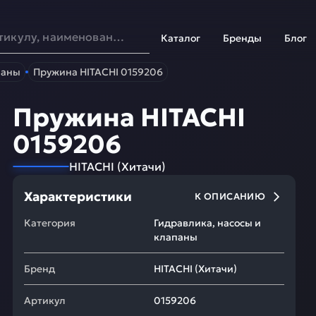
Каталог
Бренды
Блог
паны
Пружина HITACHI 0159206
Пружина HITACHI
0159206
HITACHI
(
Хитачи
)
Характеристики
К ОПИСАНИЮ
Категория
Гидравлика, насосы и
клапаны
Бренд
HITACHI
(
Хитачи
)
Артикул
0159206