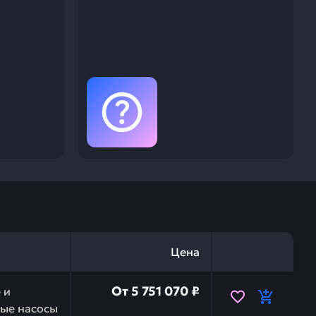
Цена
в сборе zx330/380-5g/400lch-5g HITACHI YB60001215 —
От
5 751 070 ₽
 и
ые насосы