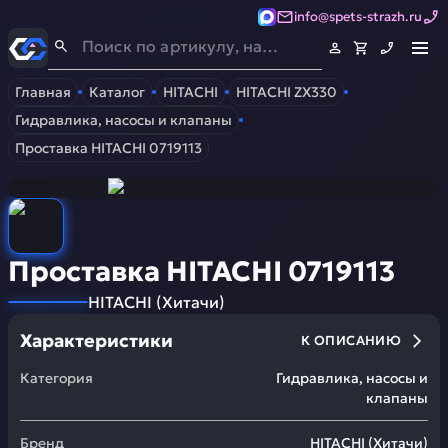
info@spets-strazh.ru
Спец-Страж
- Запчасти для спецтехники
Главная
Каталог
HITACHI
HITACHI ZX330
Гидравлика, насосы и клапаны
Проставка HITACHI 0719113
Проставка HITACHI 0719113
HITACHI
(
Хитачи
)
Характеристики
К ОПИСАНИЮ
Категория
Гидравлика, насосы и
клапаны
Бренд
HITACHI
(
Хитачи
)