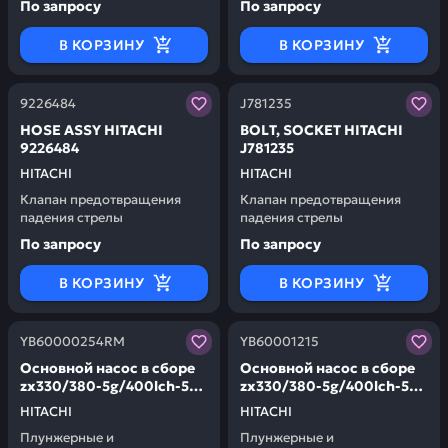
По запросу
По запросу
В КОРЗИНУ
В КОРЗИНУ
Заказывая запчасти у нас, вы получаете гарантию ка
Заказывая запчасти у нас,
9226484
J781235
НОSЕ АSSY HITACHI
ВОLТ, SОСКЕТ HITACHI
9226484
J781235
HITACHI
HITACHI
Клапан предотвращения
Клапан предотвращения
падения стрелы
падения стрелы
По запросу
По запросу
В КОРЗИНУ
В КОРЗИНУ
Заказывая запчасти у нас, вы получаете гарантию ка
Заказывая запчасти у нас,
YB60000254RM
YB60001215
Основной насос в сборе
Основной насос в сборе
zx330/380-5g/400lch-5g
zx330/380-5g/400lch-5g
HITACHI YB60000254RM
HITACHI YB60001215
HITACHI
HITACHI
Плунжерные и
Плунжерные и