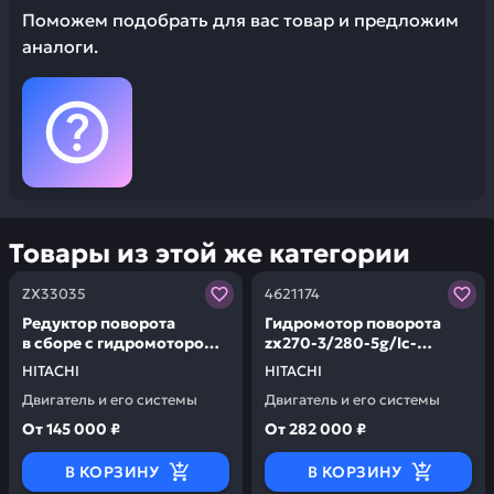
Поможем подобрать для вас товар и предложим
аналоги.
Товары из этой же категории
Заказывая запчасти у нас, вы получаете гарантию ка
Заказывая запчасти у нас,
ZX33035
4621174
Редуктор поворота
Гидромотор поворота
в сборе с гидромотором
zx270-3/280-5g/lc-
zx-330 9236592 HITACHI
5g/300-5a lc-5a/lch-5a 6a
HITACHI
HITACHI
ZX33035
HITACHI 4621174
Двигатель и его системы
Двигатель и его системы
От
145 000 ₽
От
282 000 ₽
В КОРЗИНУ
В КОРЗИНУ