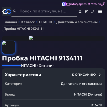
info@spets-strazh.ru
Спец-Страж
- Запчасти для спецтехники
Главная
Каталог
HITACHI
Двигатель и его системы
Пробка HITACHI 9134111
Пробка HITACHI 9134111
HITACHI
(
Хитачи
)
Характеристики
К ОПИСАНИЮ
Категория
Двигатель и его системы
Бренд
HITACHI
(
Хитачи
)
Артикул
9134111