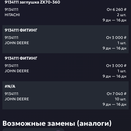
9134111 заглушка ZX70-360
9134111
От
6 260 ₽
HITACHI
2
шт.
9 дн — 16 дн
9134111 ФИТИНГ
9134111
От
3 000 ₽
JOHN DEERE
1
шт.
9 дн — 16 дн
9134111 ФИТИНГ
9134111
От
3 000 ₽
JOHN DEERE
1
шт.
9 дн — 16 дн
#N/A
9134111
От
7 040 ₽
JOHN DEERE
10
шт.
9 дн — 16 дн
Возможные замены (аналоги)