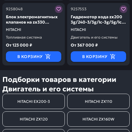
Заказывая запчасти у нас, вы получаете гарантию ка
Заказывая запчасти у нас,
9258048
9257553
Блок электромагнитных
Гидромотор хода zx200
клапанов на zx330
3g/240-3/3g/lc-3g/5g/lc-
HITACHI 9258048
5g/5а HITACHI 9257553
HITACHI
HITACHI
Топливная система
Двигатель и его системы
От
123 000 ₽
От
367 000 ₽
В КОРЗИНУ
В КОРЗИНУ
Подборки товаров в категории
Двигатель и его системы
HITACHI EX200-3
HITACHI ZX110
HITACHI ZX120
HITACHI ZX160W