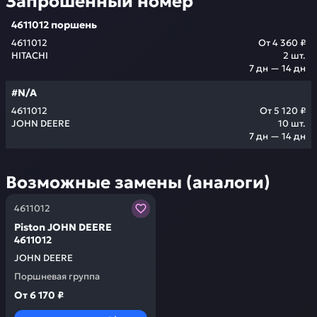
Запрошенный номер
4611012 поршень
4611012
От
4 360 ₽
HITACHI
2
шт.
7 дн — 14 дн
#N/A
4611012
От
5 120 ₽
JOHN DEERE
10
шт.
7 дн — 14 дн
Возможные замены (аналоги)
Заказывая запчасти у нас, вы получаете гарантию ка
4611012
Piston JOHN DEERE
4611012
JOHN DEERE
Поршневая группа
От
6 170 ₽