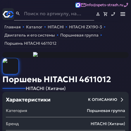
info@spets-strazh.ru
Спец-Страж
- Запчасти для спецтехники
Главная
Каталог
HITACHI
HITACHI ZX190-3
Двигатель и его системы
Поршневая группа
Поршень HITACHI 4611012
Поршень HITACHI 4611012
HITACHI
(
Хитачи
)
Характеристики
К ОПИСАНИЮ
Категория
Поршневая группа
Бренд
HITACHI
(
Хитачи
)