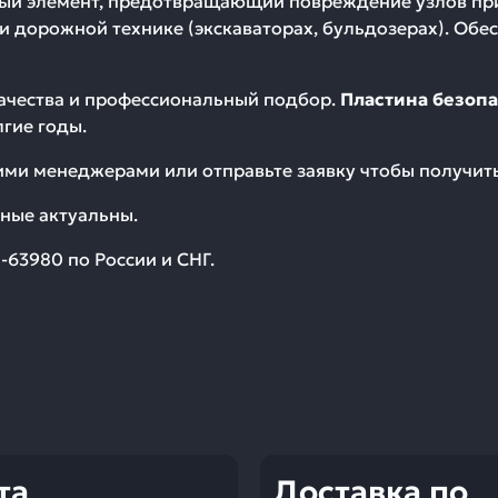
ый элемент, предотвращающий повреждение узлов при 
 и дорожной технике (экскаваторах, бульдозерах). Об
качества и профессиональный подбор.
Пластина безоп
гие годы.
шими менеджерами или отправьте заявку чтобы получи
ные актуальны.
0-63980
по России и СНГ.
та
Доставка по