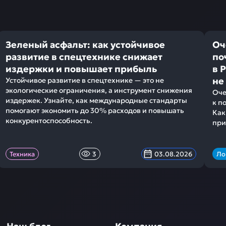
Зеленый асфальт: как устойчивое
Оч
развитие в спецтехнике снижает
по
издержки и повышает прибыль
в 
не
Устойчивое развитие в спецтехнике — это не
экологические ограничения, а инструмент снижения
Оче
издержек. Узнайте, как международные стандарты
к п
помогают экономить до 30% расходов и повышать
Как
конкурентоспособность.
при
Техника
3
03.08.2026
Ло