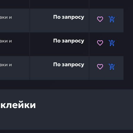
SU 20Y-00-21670 — это инвестиция в бесперебойную ра
По запросу
аки и
омерного знака KOMATSU 20Y-00-21161 — это инвестиция
По запросу
аки и
SU 20Y-00-21340 — это инвестиция в бесперебойную ра
По запросу
аки и
аклейки