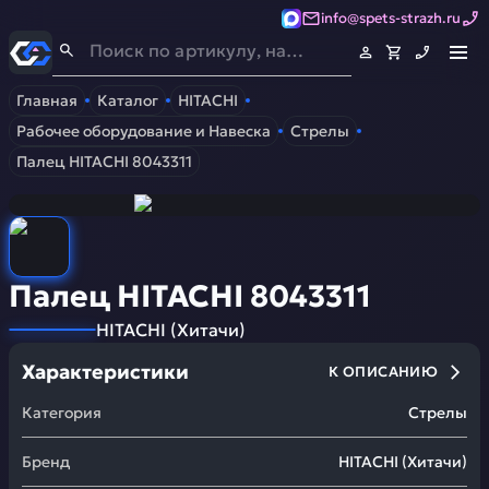
info@spets-strazh.ru
Спец-Страж
- Запчасти для спецтехники
Главная
Каталог
HITACHI
Рабочее оборудование и Навеска
Стрелы
Палец HITACHI 8043311
Палец HITACHI 8043311
HITACHI
(
Хитачи
)
Характеристики
К ОПИСАНИЮ
Категория
Стрелы
Бренд
HITACHI
(
Хитачи
)