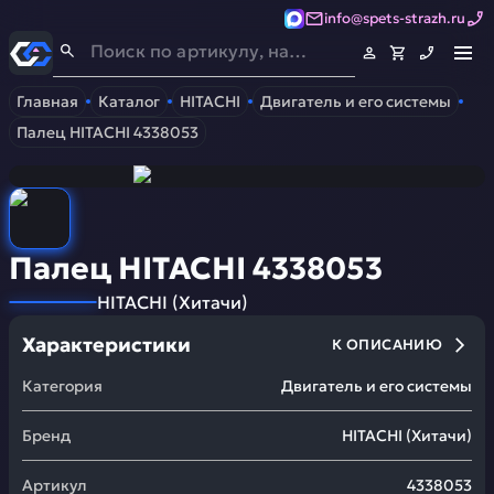
info@spets-strazh.ru
Спец-Страж
- Запчасти для спецтехники
Главная
Каталог
HITACHI
Двигатель и его системы
Палец HITACHI 4338053
Палец HITACHI 4338053
HITACHI
(
Хитачи
)
Характеристики
К ОПИСАНИЮ
Категория
Двигатель и его системы
Бренд
HITACHI
(
Хитачи
)
Артикул
4338053