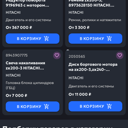
Редуктор поворота
Ремень zx200-3,
9196963 с мотором
8973628150 HITACHI
4398514 zx200 3
8PK1155
HITACHI
HITACHI
3g/210lcn-g/3g HITACHI
Двигатель и его системы
Ремни, ролики и натяжители
9199837
От
367 000 ₽
От
3 300 ₽
В КОРЗИНУ
В КОРЗИНУ
Заказывая запчасти у нас, вы получаете гарантию ка
Заказывая запчасти у нас,
8943907775
2050565
Свеча накаливания
Диск бортового мотора
zx200-3 HITACHI
на zx200-3,zx240-
8943907775
3,zx270-3 HITACHI
HITACHI
HITACHI
2050565
Головка блока цилиндров
Двигатель и его системы
(ГБЦ)
От
11 000 ₽
От
7 000 ₽
В КОРЗИНУ
В КОРЗИНУ