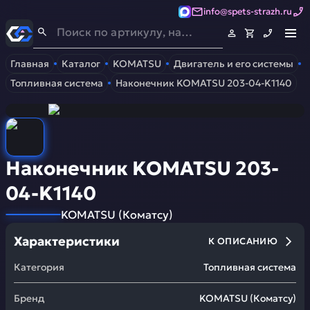
info@spets-strazh.ru
Спец-Страж
- Запчасти для спецтехники
Главная
Каталог
KOMATSU
Двигатель и его системы
Топливная система
Наконечник KOMATSU 203-04-K1140
Наконечник KOMATSU 203-
04-K1140
KOMATSU
(
Коматсу
)
Характеристики
К ОПИСАНИЮ
Категория
Топливная система
Бренд
KOMATSU
(
Коматсу
)