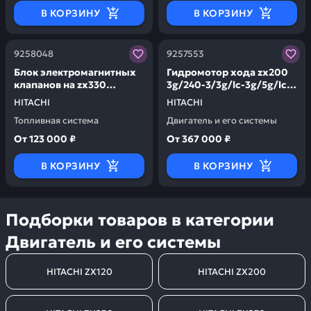
В КОРЗИНУ
В КОРЗИНУ
Заказывая запчасти у нас, вы получаете гарантию ка
Заказывая запчасти у нас,
9258048
9257553
Блок электромагнитных
Гидромотор хода zx200
клапанов на zx330
3g/240-3/3g/lc-3g/5g/lc-
HITACHI 9258048
5g/5а HITACHI 9257553
HITACHI
HITACHI
Топливная система
Двигатель и его системы
От
123 000 ₽
От
367 000 ₽
В КОРЗИНУ
В КОРЗИНУ
Подборки товаров в категории
Двигатель и его системы
HITACHI ZX120
HITACHI ZX200