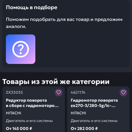
Помощь в подборе
Поможем подобрать для вас товар и предложим
аналоги.
Товары из этой же категории
Заказывая запчасти у нас, вы получаете гарантию ка
Заказывая запчасти у нас,
ZX33035
4621174
Редуктор поворота
Гидромотор поворота
в сборе с гидромотором
zx270-3/280-5g/lc-
zx-330 9236592 HITACHI
5g/300-5a lc-5a/lch-5a 6a
HITACHI
HITACHI
ZX33035
HITACHI 4621174
Двигатель и его системы
Двигатель и его системы
От
145 000 ₽
От
282 000 ₽