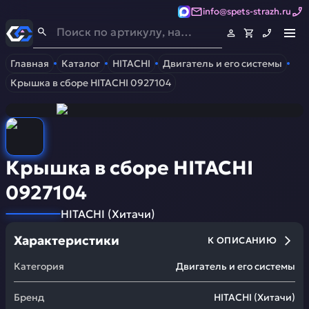
info@spets-strazh.ru
Спец-Страж
- Запчасти для спецтехники
Главная
Каталог
HITACHI
Двигатель и его системы
Крышка в сборе HITACHI 0927104
Крышка в сборе HITACHI
0927104
HITACHI
(
Хитачи
)
Характеристики
К ОПИСАНИЮ
Категория
Двигатель и его системы
Бренд
HITACHI
(
Хитачи
)