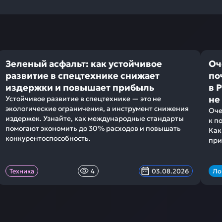
Зеленый асфальт: как устойчивое
Оч
развитие в спецтехнике снижает
по
издержки и повышает прибыль
в 
не
Устойчивое развитие в спецтехнике — это не
экологические ограничения, а инструмент снижения
Оче
издержек. Узнайте, как международные стандарты
к п
помогают экономить до 30% расходов и повышать
Как
конкурентоспособность.
при
Техника
4
03.08.2026
Ло