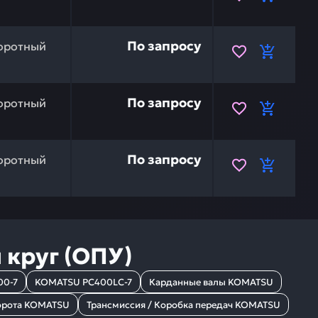
20Y-46-41801 — это инвестиция в бесперебойную работу
По запросу
оротный
20Y-46-41810 — это инвестиция в бесперебойную работу
По запросу
оротный
ное устройство (поворотный круг) KOMATSU 20Y-25-213
По запросу
оротный
круг (ОПУ)
00-7
KOMATSU PC400LC-7
Карданные валы KOMATSU
ворота KOMATSU
Трансмиссия / Коробка передач KOMATSU