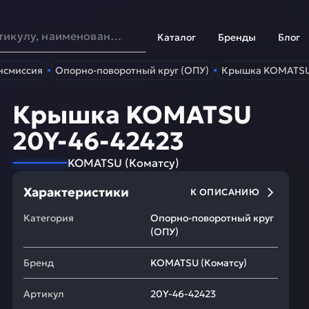
Каталог
Бренды
Блог
нсмиссия
Опорно-поворотный круг (ОПУ)
Крышка KOMATSU
Крышка KOMATSU
20Y-46-42423
KOMATSU
(
Коматсу
)
Характеристики
К ОПИСАНИЮ
Категория
Опорно-поворотный круг
(ОПУ)
Бренд
KOMATSU
(
Коматсу
)
Артикул
20Y-46-42423