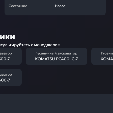
Состояние
Новое
ники
сультируйтесь с менеджером
каватор
Гусеничный экскаватор
Гусени
00-7
KOMATSU PC400LC-7
KOMA
каватор
00-7