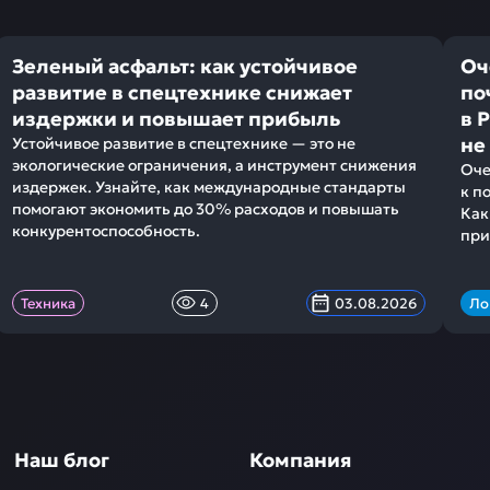
Зеленый асфальт: как устойчивое
Оч
развитие в спецтехнике снижает
по
издержки и повышает прибыль
в 
не
Устойчивое развитие в спецтехнике — это не
экологические ограничения, а инструмент снижения
Оче
издержек. Узнайте, как международные стандарты
к п
помогают экономить до 30% расходов и повышать
Как
конкурентоспособность.
при
Техника
4
03.08.2026
Ло
Наш блог
Компания