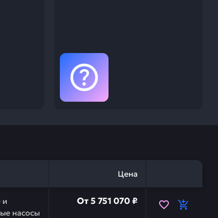
Цена
в сборе zx330/380-5g/400lch-5g HITACHI YB60001215 —
От
5 751 070 ₽
 и
ые насосы