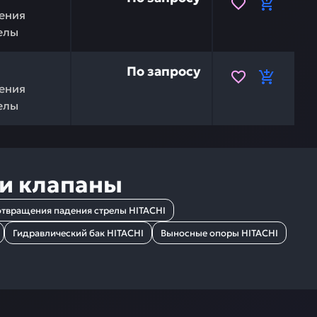
ения
елы
ACHI 9237994 — это инвестиция в бесперебойную работ
По запросу
ения
елы
 и клапаны
твращения падения стрелы HITACHI
Гидравлический бак HITACHI
Выносные опоры HITACHI