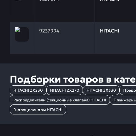
Заказывая запчасти у нас, вы получаете гарантию
9237994
HITACHI
Подборки товаров в кат
HITACHI ZX230
HITACHI ZX270
HITACHI ZX330
Предо
Распределители (секционные клапана) HITACHI
Плунжерные
Гидроцилиндры HITACHI