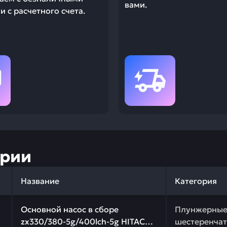
вами.
 с расчетного счета.
ории
Название
Категория
 качества и профессиональный подбор. Основной насос 
Основной насос в сборе
Плунжерные
zx330/380-5g/400lch-5g HITACHI
шестеренчат