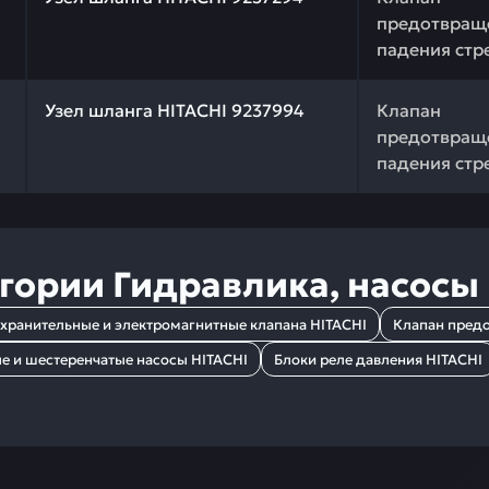
предотвращ
падения стр
 качества и профессиональный подбор. Узел шланга HIT
Узел шланга HITACHI 9237994
Клапан
предотвращ
падения стр
егории
Гидравлика, насосы
хранительные и электромагнитные клапана HITACHI
Клапан предо
 и шестеренчатые насосы HITACHI
Блоки реле давления HITACHI