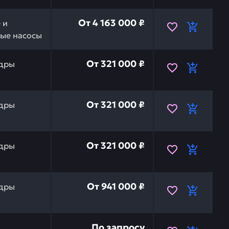
в сборе zx330/380-5g/400lch-5g HITACHI YB60000254RM
От
4 163 000 ₽
 и
ые насосы
релы левый (c труб, c втулк) zx270-zx300lc-3/5g/5a H
От
321 000 ₽
дры
релы правый (c труб, c втулк) zx270-zx300lc-3/5g/5a 
От
321 000 ₽
дры
релы левый (c труб, c втулк) zx270-zx300lc-3/5g/5a H
От
321 000 ₽
дры
 кабины zx230 (1hd) HITACHI 4436815 — это инвестици
От
941 000 ₽
дры
ACHI 9237294 — это инвестиция в бесперебойную работ
По запросу