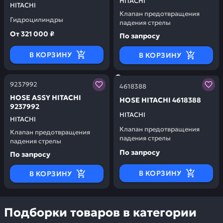
HITACHI
HITACHI
HITACHI 9246543
Клапан предотвращения
Гидроцилиндры
падения стрелы
От
321 000 ₽
По запросу
В КОРЗИНУ
В КОРЗИНУ
Заказывая запчасти у нас, вы получаете гарантию ка
Заказывая запчасти у нас,
9237992
4618388
НОSЕ АSSY HITACHI
НОSЕ HITACHI 4618388
9237992
HITACHI
HITACHI
Клапан предотвращения
Клапан предотвращения
падения стрелы
падения стрелы
По запросу
По запросу
В КОРЗИНУ
В КОРЗИНУ
Подборки товаров в категории