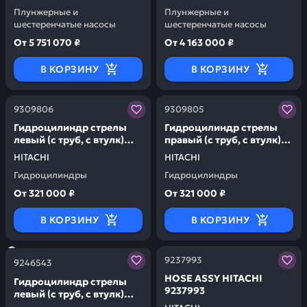
Плунжерные и
Плунжерные и
шестеренчатые насосы
шестеренчатые насосы
От
5 751 070 ₽
От
4 163 000 ₽
В КОРЗИНУ
В КОРЗИНУ
Заказывая запчасти у нас, вы получаете гарантию ка
Заказывая запчасти у нас,
9309806
9309805
Гидроцилиндр стрелы
Гидроцилиндр стрелы
левый (c труб, c втулк)
правый (c труб, c втулк)
zx270-zx300lc-3/5g/5a
zx270-zx300lc-3/5g/5a
HITACHI
HITACHI
HITACHI 9309806
HITACHI 9309805
Гидроцилиндры
Гидроцилиндры
От
321 000 ₽
От
321 000 ₽
В КОРЗИНУ
В КОРЗИНУ
Заказывая запчасти у нас, вы получаете гарантию ка
Заказывая запчасти у нас,
9237993
9246543
НОSЕ АSSY HITACHI
Гидроцилиндр стрелы
9237993
левый (c труб, c втулк)
zx270-zx300lc-3/5g/5a