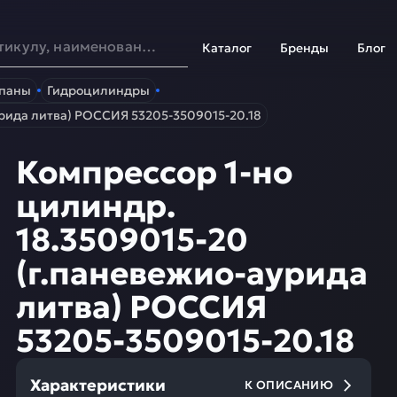
Каталог
Бренды
Блог
апаны
Гидроцилиндры
урида литва) РОССИЯ 53205-3509015-20.18
Компрессор 1-но
цилиндр.
18.3509015-20
(г.паневежио-аурида
литва) РОССИЯ
53205-3509015-20.18
Характеристики
К ОПИСАНИЮ