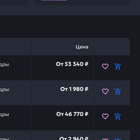
Цена
кояти tarsus (elaz) РОССИЯ C74A96 — это инвестиция 
От
53 340 ₽
дры
тормозного цилиндра ваз 21214 н/о РОССИЯ 2121435051
От
1 980 ₽
дры
 (2-х цилиндровый) (аналог lр4851) РОССИЯ 650.350900
От
46 770 ₽
дры
з универсальный отверстия в одной/разных плоскостях
От
2 940 ₽
дры