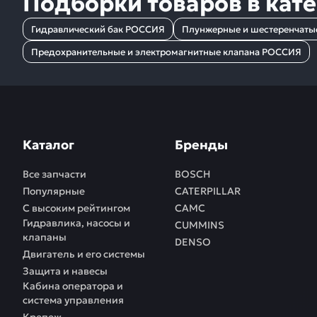
Подборки товаров в кат
Гидравлический бак РОССИЯ
Плунжерные и шестеренчаты
Предохранительные и электромагнитные клапана РОССИЯ
Каталог
Бренды
Все запчасти
BOSCH
Популярные
CATERPILLAR
С высоким рейтингом
CAMC
Гидравлика, насосы и
CUMMINS
клапаны
DENSO
Двигатель и его системы
Защита и навесы
Кабина оператора и
система управления