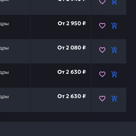
тормозного цилиндра газель бизнес в сб. РОССИЯ 3102
От
2 950 ₽
дры
ия рабочий уаз 469, 452 дв. 417, 421 РОССИЯ 31510016
От
2 080 ₽
дры
ия главный уаз 452 РОССИЯ 37411602300 — это инвести
От
2 630 ₽
дры
ния главный уаз 469 РОССИЯ 4691602300 — это инвестиц
От
2 630 ₽
дры