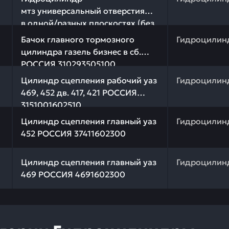
мтз универсальный отверстия
в одной/разных плоскостях (без
 качества и профессиональный подбор. Бачок главного 
пальцев) spile РОССИЯ 50-
Бачок главного тормозного
Гидроцилин
3405215А
цилиндра газель бизнес в сб.
РОССИЯ 310293505100
качества и профессиональный подбор. Цилиндр сцеплен
Цилиндр сцепления рабочий уаз
Гидроцилин
469, 452 дв. 417, 421 РОССИЯ
3151001602510
 качества и профессиональный подбор. Цилиндр сцеплен
Цилиндр сцепления главный уаз
Гидроцилин
452 РОССИЯ 37411602300
 качества и профессиональный подбор. Цилиндр сцепле
Цилиндр сцепления главный уаз
Гидроцилин
469 РОССИЯ 4691602300