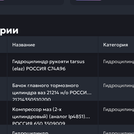
ории
Название
Категория
 качества и профессиональный подбор. Гидроцилиндр ру
Гидроцилиндр рукояти tarsus
Гидроцилин
(elaz) РОССИЯ C74A96
 качества и профессиональный подбор. Бачок главного 
Бачок главного тормозного
Гидроцилин
цилиндра ваз 21214 н/о РОССИЯ
21214350510200
 качества и профессиональный подбор. Компрессор маз
Компрессор маз (2-х
Гидроцилин
цилиндровый) (аналог lр4851)
РОССИЯ 650.3509009
 качества и профессиональный подбор. Гидроцилиндр мт
Гидроцилиндр
Гидроцилин