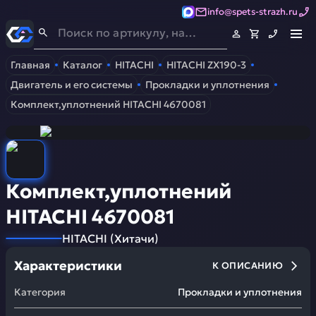
info@spets-strazh.ru
Спец-Страж
- Запчасти для спецтехники
Главная
Каталог
HITACHI
HITACHI ZX190-3
Двигатель и его системы
Прокладки и уплотнения
Комплект,уплотнений HITACHI 4670081
Комплект,уплотнений
HITACHI 4670081
HITACHI
(
Хитачи
)
Характеристики
К ОПИСАНИЮ
Категория
Прокладки и уплотнения