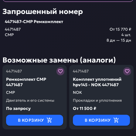
Запрошенный номер
4471487-CMP Ремкомплект
4471487
От
15 770 ₽
CMP
4
шт.
8 дн — 15 дн
Возможные замены (аналоги)
Заказывая запчасти у нас, вы получаете гарантию ка
Заказывая запчасти у нас,
4471487
4471487
Ремкомплект CMP
Комплект уплотнений
4471487
hpv145 - NOK 4471487
CMP
NOK
Двигатель и его системы
Прокладки и уплотнения
По запросу
От
11 500 ₽
В КОРЗИНУ
В КОРЗИНУ