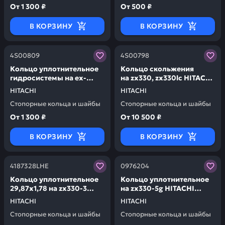
От
1 300 ₽
От
500 ₽
В КОРЗИНУ
В КОРЗИНУ
Заказывая запчасти у нас, вы получаете гарантию ка
Заказывая запчасти у нас,
4S00809
4S00798
Кольцо уплотнительное
Кольцо скольжения
гидросистемы на ex-
на zx330, zx330lc HITACHI
1200ld, ex1200-6bh,
4S00798
HITACHI
HITACHI
ex1900-6bh, zx330-5g
Стопорные кольца и шайбы
Стопорные кольца и шайбы
HITACHI 4S00809
От
1 300 ₽
От
10 500 ₽
В КОРЗИНУ
В КОРЗИНУ
Заказывая запчасти у нас, вы получаете гарантию ка
Заказывая запчасти у нас,
4187328LHE
0976204
Кольцо уплотнительное
Кольцо уплотнительное
29,87х1,78 на zx330-3
на zx330-5g HITACHI
HITACHI 4187328LHE
0976204
HITACHI
HITACHI
Стопорные кольца и шайбы
Стопорные кольца и шайбы