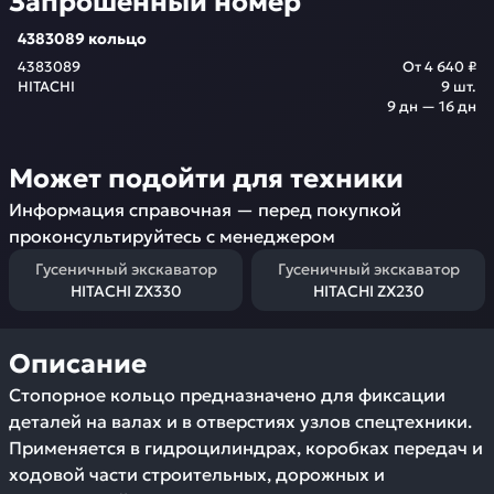
Запрошенный номер
4383089 кольцо
4383089
От
4 640 ₽
HITACHI
9
шт.
9 дн — 16 дн
Может подойти для техники
Информация справочная — перед покупкой
проконсультируйтесь с менеджером
Гусеничный экскаватор
Гусеничный экскаватор
HITACHI ZX330
HITACHI ZX230
Описание
Стопорное кольцо предназначено для фиксации
деталей на валах и в отверстиях узлов спецтехники.
Применяется в гидроцилиндрах, коробках передач и
ходовой части строительных, дорожных и