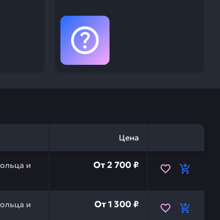
Цена
ельное на ex270,ex300 HITACHI A811055 — это инвести
От
2 700 ₽
ольца и
ельное на zx450lc-3, zx350h-5g, zx330-5g, zx200-5g H
От
1 300 ₽
ольца и