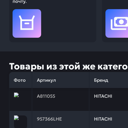
почту.
Товары из этой же катег
Фото
Артикул
Бренд
Заказывая запчасти у нас, вы получаете гарантию
A811055
HITACHI
Заказывая запчасти у нас, вы получаете гарантию 
957366LHE
HITACHI