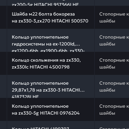
zx200-5g HITACHI 957366LHE
 качества и профессиональный подбор. Шайба м22 болта
Шайба м22 болта бокореза
Стопорные к
на zx330-3,zx270 HITACHI 500570
шайбы
 качества и профессиональный подбор. Кольцо уплотнит
Кольцо уплотнительное
Стопорные к
гидросистемы на ex-1200ld,
шайбы
ex1200-6bh, ex1900-6bh, zx330-
 качества и профессиональный подбор. Кольцо скольжен
5g HITACHI 4S00809
Кольцо скольжения на zx330,
Стопорные к
zx330lc HITACHI 4S00798
шайбы
 качества и профессиональный подбор. Кольцо уплотнит
Кольцо уплотнительное
Стопорные к
29,87х1,78 на zx330-3 HITACHI
шайбы
4187328LHE
 качества и профессиональный подбор. Кольцо уплотнит
Кольцо уплотнительное
Стопорные к
на zx330-5g HITACHI 0976204
шайбы
 качества и профессиональный подбор. Кольцо HITACHI 