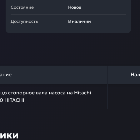
Состояние
Новое
Доступность
В наличии
ание
Нал
цо стопорное вала насоса на Hitachi
0 HITACHI
ники