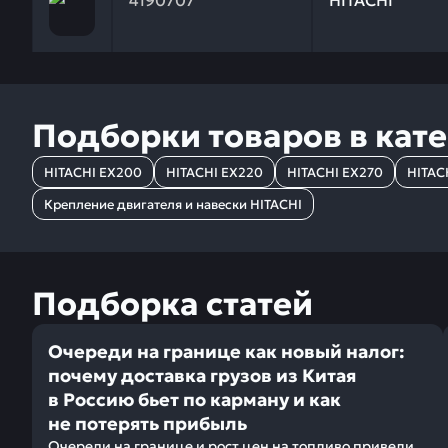
4190707
HITACHI
Подборки товаров в кат
HITACHI EX200
HITACHI EX220
HITACHI EX270
HITAC
Крепление двигателя и навески HITACHI
Подборка статей
Очереди на границе как новый налог:
почему доставка грузов из Китая
в Россию бьет по карману и как
не потерять прибыль
Очереди на границе и рост цен на топливо привели