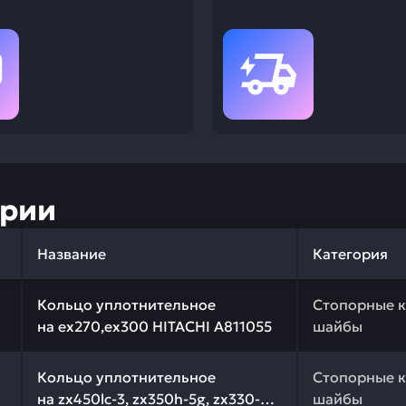
ории
Название
Категория
 качества и профессиональный подбор. Кольцо уплотнит
Кольцо уплотнительное
Стопорные к
на ex270,ex300 HITACHI A811055
шайбы
качества и профессиональный подбор. Кольцо уплотнит
Кольцо уплотнительное
Стопорные к
на zx450lc-3, zx350h-5g, zx330-5g,
шайбы