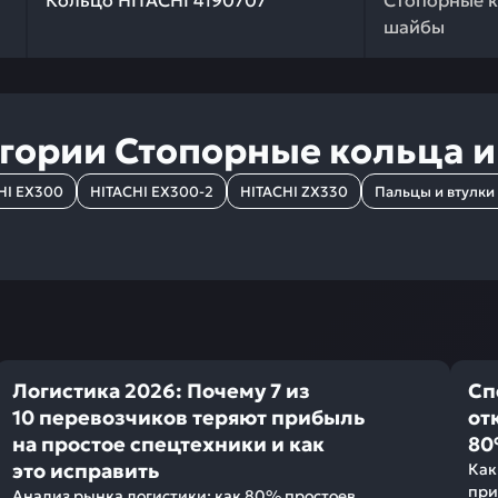
Кольцо HITACHI 4190707
Стопорные к
шайбы
егории
Стопорные кольца 
HI EX300
HITACHI EX300-2
HITACHI ZX330
Пальцы и втулки
Логистика 2026: Почему 7 из
Сп
10 перевозчиков теряют прибыль
от
на простое спецтехники и как
80
это исправить
Как
при
Анализ рынка логистики: как 80% простоев