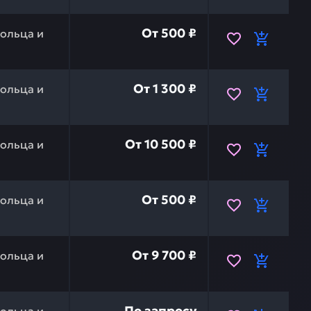
 бокореза на zx330-3,zx270 HITACHI 500570 — это инв
От
500 ₽
ольца и
ельное гидросистемы на ex-1200ld, ex1200-6bh, ex190
От
1 300 ₽
ольца и
ия на zx330, zx330lc HITACHI 4S00798 — это инвестиц
От
10 500 ₽
ольца и
ельное 29,87х1,78 на zx330-3 HITACHI 4187328LHE — э
От
500 ₽
ольца и
ельное на zx330-5g HITACHI 0976204 — это инвестиция
От
9 700 ₽
ольца и
4190707 — это инвестиция в бесперебойную работу ваш
По запросу