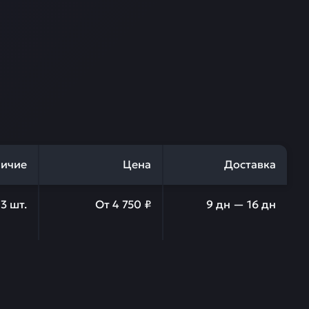
ичие
Цена
Доставка
3
шт.
От
4 750 ₽
9 дн — 16 дн