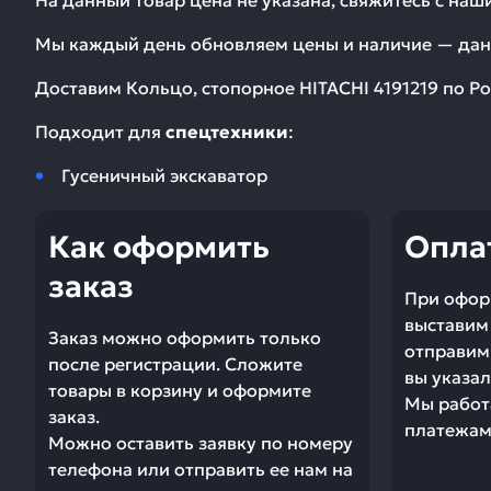
На данный товар цена не указана, свяжитесь с на
Мы каждый день обновляем цены и наличие — дан
Доставим
Кольцо, стопорное HITACHI 4191219
по Ро
Подходит для
спецтехники
:
Гусеничный экскаватор
Как оформить
Опла
заказ
При офор
выставим 
Заказ можно оформить только
отправим 
после регистрации. Сложите
вы указал
товары в корзину и оформите
Мы работ
заказ.
платежами
Можно оставить заявку по номеру
телефона или отправить ее нам на