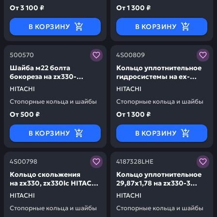
От
3 100 ₽
От
1 300 ₽
В КОРЗИНУ
В КОРЗИНУ
Заказывая запчасти у нас, вы получаете гарантию ка
Заказывая запчасти у нас,
500570
4S00809
Шайба м22 болта
Кольцо уплотнительное
бокореза на zx330-
гидросистемы на ex-
3,zx270 HITACHI 500570
1200ld, ex1200-6bh,
HITACHI
HITACHI
ex1900-6bh, zx330-5g
Стопорные кольца и шайбы
Стопорные кольца и шайбы
HITACHI 4S00809
От
500 ₽
От
1 300 ₽
В КОРЗИНУ
В КОРЗИНУ
Заказывая запчасти у нас, вы получаете гарантию ка
Заказывая запчасти у нас,
4S00798
4187328LHE
Кольцо скольжения
Кольцо уплотнительное
на zx330, zx330lc HITACHI
29,87х1,78 на zx330-3
4S00798
HITACHI 4187328LHE
HITACHI
HITACHI
Стопорные кольца и шайбы
Стопорные кольца и шайбы