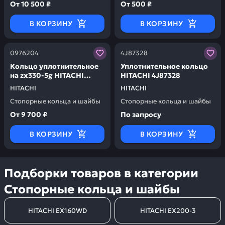
От
10 500 ₽
От
500 ₽
В КОРЗИНУ
В КОРЗИНУ
Заказывая запчасти у нас, вы получаете гарантию ка
Заказывая запчасти у нас,
0976204
4J87328
Кольцо уплотнительное
Уплотнительное кольцо
на zx330-5g HITACHI
HITACHI 4J87328
0976204
HITACHI
HITACHI
Стопорные кольца и шайбы
Стопорные кольца и шайбы
От
9 700 ₽
По запросу
В КОРЗИНУ
В КОРЗИНУ
Подборки товаров в категории
Стопорные кольца и шайбы
HITACHI EX160WD
HITACHI EX200-3