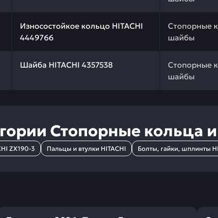
 качества и профессиональный подбор. Износостойкое 
Износостойкое кольцо HITACHI
Стопорные к
4449766
шайбы
 качества и профессиональный подбор. Шайба HITACHI 4
Шайба HITACHI 4357538
Стопорные к
шайбы
егории
Стопорные кольца 
HI ZX190-3
Пальцы и втулки HITACHI
Болты, гайки, шплинты H