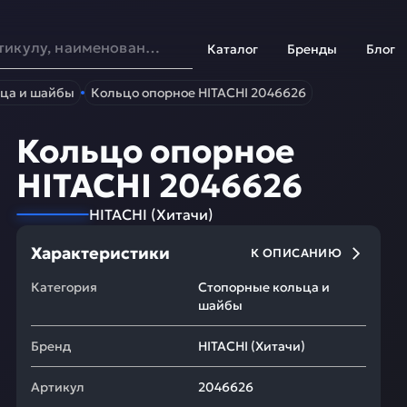
Каталог
Бренды
Блог
ца и шайбы
Кольцо опорное HITACHI 2046626
Кольцо опорное
HITACHI 2046626
HITACHI
(
Хитачи
)
Характеристики
К ОПИСАНИЮ
Категория
Стопорные кольца и
шайбы
Бренд
HITACHI
(
Хитачи
)
Артикул
2046626