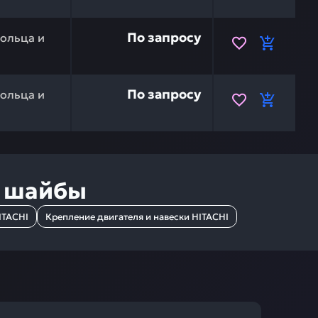
кольцо HITACHI 4449766 — это инвестиция в бесперебой
По запросу
ольца и
357538 — это инвестиция в бесперебойную работу ваше
По запросу
ольца и
и шайбы
ITACHI
Крепление двигателя и навески HITACHI