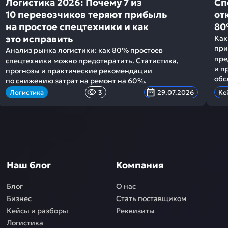
Логистика 2026: Почему 7 из
Сп
10 перевозчиков теряют прибыль
от
на простое спецтехники и как
80
это исправить
Как
при
Анализ рынка логистики: как 80% простоев
пре
спецтехники можно предотвратить. Статистика,
и п
прогнозы и практические рекомендации
обс
по снижению затрат на ремонт на 60%.
Логистика
3
29.07.2026
Ке
Наш блог
Компания
Блог
О нас
Бизнес
Стать поставщиком
Кейсы и разборы
Реквизиты
Логистика