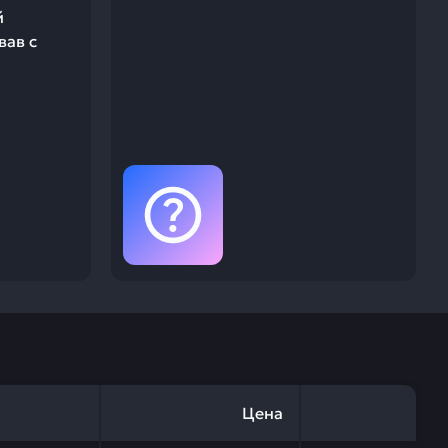
й
вав с
Цена