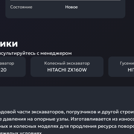
Состояние
Новое
ники
сультируйтесь с менеджером
каватор
Колесный экскаватор
Гусени
120
HITACHI ZX160W
HI
овой части экскаваторов, погрузчиков и другой строи
 давления на опорные узлы. Изготавливается из износ
чных и колесных моделях для продления ресурса пово
тяжелых условиях.