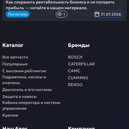
Как сохранить рентабельность бизнеса и не потерять
прибыль — читайте в нашем материале.
Логистика
1
31.07.2026
Каталог
Бренды
Все запчасти
BOSCH
Популярные
CATERPILLAR
С высоким рейтингом
CAMC
Гидравлика, насосы и
CUMMINS
клапаны
DENSO
Двигатель и его системы
Защита и навесы
Кабина оператора и система
управления
Крепеж
Наш блог
Компания