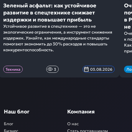
Зеленый асфальт: как устойчивое
Оч
развитие в спецтехнике снижает
по
издержки и повышает прибыль
в 
не
Устойчивое развитие в спецтехнике — это не
экологические ограничения, а инструмент снижения
Оче
издержек. Узнайте, как международные стандарты
к п
помогают экономить до 30% расходов и повышать
Как
конкурентоспособность.
при
Техника
3
03.08.2026
Ло
Наш блог
Компания
Блог
О нас
Бизнес
Стать поставщиком