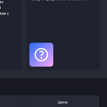
ас
й
вав с
Цена