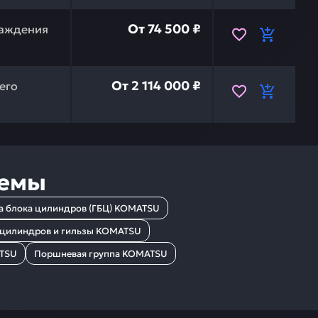
тора pc300-7 KOMATSU 6743613501 — это инвестиция в 
От
74 500 ₽
лаждения
плектности pc-300-8mo KOMATSU SAA6D114-E3 — это инв
От
2 114 000 ₽
его
темы
а блока цилиндров (ГБЦ) KOMATSU
 цилиндров и гильзы KOMATSU
ATSU
Поршневая группа KOMATSU