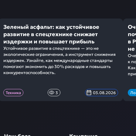
Зеленый асфальт: как устойчивое
Оч
развитие в спецтехнике снижает
по
издержки и повышает прибыль
в 
не
Устойчивое развитие в спецтехнике — это не
экологические ограничения, а инструмент снижения
Оче
издержек. Узнайте, как международные стандарты
к п
помогают экономить до 30% расходов и повышать
Как
конкурентоспособность.
при
Техника
3
03.08.2026
Ло