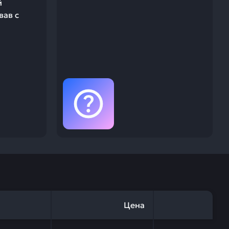
й
вав с
Цена
TSU 6745-11-8810 — это инвестиция в бесперебойную ра