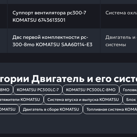
 качества и профессиональный подбор. Суппорт вентиля
Суппорт вентилятора pc300-7
Система ох
KOMATSU 6743613501
 качества и профессиональный подбор. Двс первой ком
Двс первой комплектности pc-
Двигатель и 
300-8mo KOMATSU SAA6D114-E3
системы
егории
Двигатель и его сис
-8MO
KOMATSU PC300LC-7
KOMATSU PC300LC-8MO
Головк
натяжители KOMATSU
Система впуска и выпуска KOMATSU
Блок
KOMATSU
Двигатель в сборе KOMATSU
Топливная система KOM