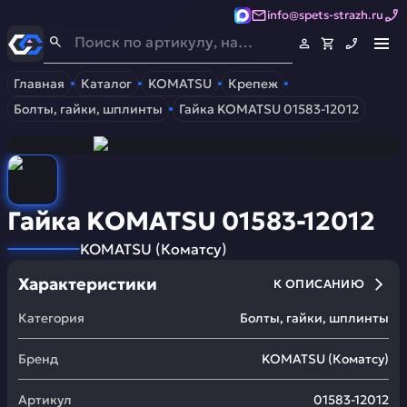
info@spets-strazh.ru
Спец-Страж
- Запчасти для спецтехники
Главная
Каталог
KOMATSU
Крепеж
Болты, гайки, шплинты
Гайка KOMATSU 01583-12012
Гайка KOMATSU 01583-12012
KOMATSU
(
Коматсу
)
Характеристики
К ОПИСАНИЮ
Категория
Болты, гайки, шплинты
Бренд
KOMATSU
(
Коматсу
)
Артикул
01583-12012