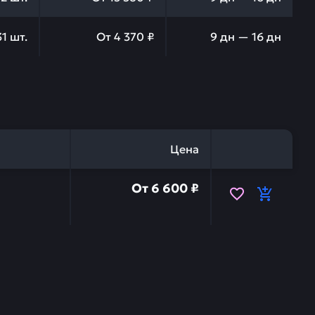
31
шт.
От
4 370 ₽
9 дн — 16 дн
Цена
онера BLUMAQ 5690761190 — это инвестиция в беспереб
От
6 600 ₽