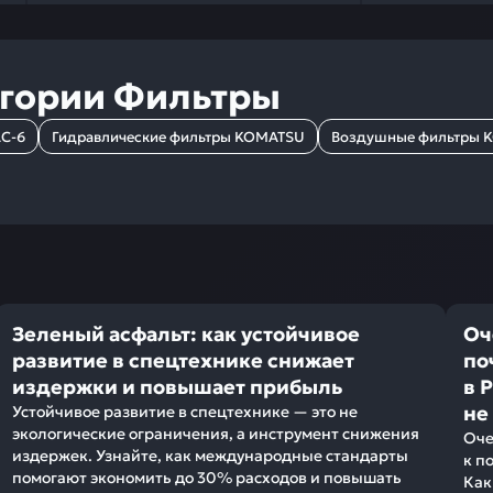
егории
Фильтры
C-6
Гидравлические фильтры KOMATSU
Воздушные фильтры 
Зеленый асфальт: как устойчивое
Оч
развитие в спецтехнике снижает
по
издержки и повышает прибыль
в 
не
Устойчивое развитие в спецтехнике — это не
экологические ограничения, а инструмент снижения
Оче
издержек. Узнайте, как международные стандарты
к п
помогают экономить до 30% расходов и повышать
Как