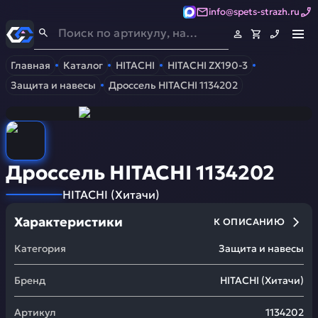
info@spets-strazh.ru
Спец-Страж
- Запчасти для спецтехники
Главная
Каталог
HITACHI
HITACHI ZX190-3
Защита и навесы
Дроссель HITACHI 1134202
Дроссель HITACHI 1134202
HITACHI
(
Хитачи
)
Характеристики
К ОПИСАНИЮ
Категория
Защита и навесы
Бренд
HITACHI
(
Хитачи
)
Артикул
1134202