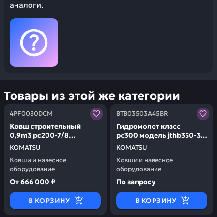
аналоги.
Товары из этой же категории
Заказывая запчасти у нас, вы получаете гарантию ка
Заказывая запчасти у нас,
4PF0080DCM
BTB03503A45BR
Ковш строительный
Гидромолот класс
0,9m3 pc200-7/8
pc300 модель jthb350-3
KOMATSU 4PF0080DCM
KOMATSU
KOMATSU
KOMATSU
BTB03503A45BR
Ковши и навесное
Ковши и навесное
оборудование
оборудование
От
666 000 ₽
По запросу
В КОРЗИНУ
В КОРЗИНУ