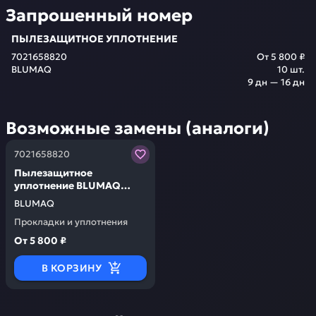
Запрошенный номер
ПЫЛЕЗАЩИТНОЕ УПЛОТНЕНИЕ
7021658820
От
5 800 ₽
BLUMAQ
10
шт.
9 дн — 16 дн
Возможные замены (аналоги)
Заказывая запчасти у нас, вы получаете гарантию ка
7021658820
Пылезащитное
уплотнение BLUMAQ
7021658820
BLUMAQ
Прокладки и уплотнения
От
5 800 ₽
В КОРЗИНУ