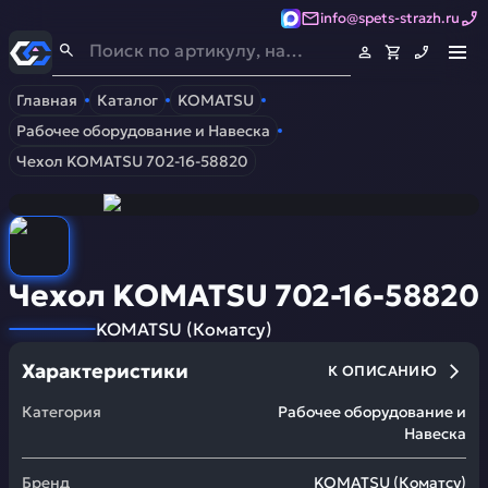
info@spets-strazh.ru
Спец-Страж
- Запчасти для спецтехники
Главная
Каталог
KOMATSU
Рабочее оборудование и Навеска
Чехол KOMATSU 702-16-58820
Чехол KOMATSU 702-16-58820
KOMATSU
(
Коматсу
)
Характеристики
К ОПИСАНИЮ
Категория
Рабочее оборудование и
Навеска
Бренд
KOMATSU
(
Коматсу
)