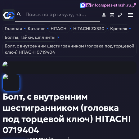
info@spets-strazh.ru
Спец-Страж
- Запчасти для спецтехники
Главная
Каталог
HITACHI
HITACHI ZX330
Крепеж
Болты, гайки, шплинты
Болт, с внутренним шестигранником (головка под торцевой
ключ) HITACHI 0719404
Болт, с внутренним
шестигранником (головка
под торцевой ключ) HITACHI
0719404