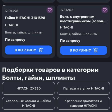
Заказывая запчасти у нас, вы получаете гарантию ка
Заказывая запчасти у нас,
J781202
3101398
Болт, с внутренним
Гайка HITACHI 3101398
шестигранником (головка
HITACHI
под торцевой ключ)
HITACHI
HITACHI J781202
Болты, гайки, шплинты
Болты, гайки, шплинты
По запросу
По запросу
В КОРЗИНУ
В КОРЗИНУ
Подборки товаров в категории
Болты, гайки, шплинты
HITACHI ZX330
Пальцы и втулки HITACHI
Стопорные кольца и шайбы 
Крепление двигателя и 
HITACHI
навески HITACHI