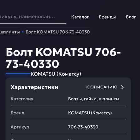
Каталог
Бренды
Блог
, шплинты
Болт KOMATSU 706-73-40330
Болт KOMATSU 706-
73-40330
KOMATSU
(
Коматсу
)
Характеристики
К ОПИСАНИЮ
Категория
Болты, гайки, шплинты
Бренд
KOMATSU
(
Коматсу
)
Артикул
706-73-40330