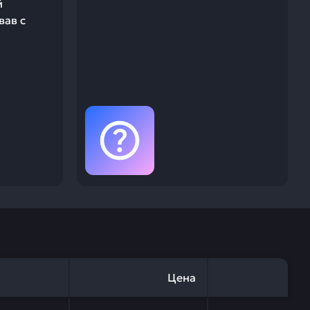
й
вав с
Цена
011-81675 — это инвестиция в бесперебойную работу в