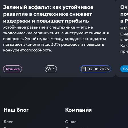
Зеленый асфальт: как устойчивое
Оч
развитие в спецтехнике снижает
по
издержки и повышает прибыль
в 
не
Устойчивое развитие в спецтехнике — это не
экологические ограничения, а инструмент снижения
Оче
издержек. Узнайте, как международные стандарты
к п
помогают экономить до 30% расходов и повышать
Как
конкурентоспособность.
при
Техника
3
03.08.2026
Ло
Наш блог
Компания
Блог
О нас