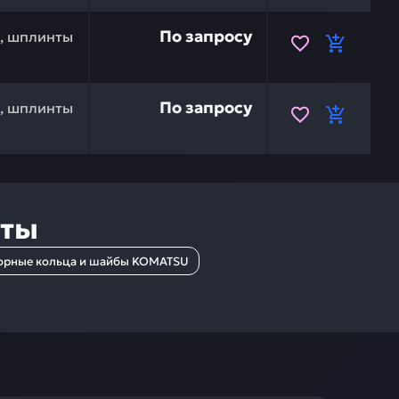
D91570-06161 — это инвестиция в бесперебойную работ
По запросу
и, шплинты
1252-31035 — это инвестиция в бесперебойную работу в
По запросу
и, шплинты
нты
орные кольца и шайбы KOMATSU