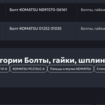
 качества и профессиональный подбор. Болт KOMATSU N
Болт KOMATSU ND91570-06161
Болты, гайк
 качества и профессиональный подбор. Болт KOMATSU 0
Болт KOMATSU 01252-31035
Болты, гайк
егории
Болты, гайки, шпли
10-6
KOMATSU PC210LC-6
Пальцы и втулки KOMATSU
Стоп