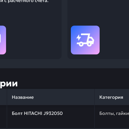
 с расчетного счета.
ории
Название
Категория
 качества и профессиональный подбор. Болт HITACHI J9
Болт HITACHI J932050
Болты, гайк