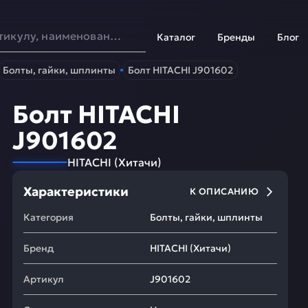
Каталог
Бренды
Блог
Болты, гайки, шплинты
Болт HITACHI J901602
Болт HITACHI
J901602
HITACHI
(
Хитачи
)
Характеристики
К ОПИСАНИЮ
Категория
Болты, гайки, шплинты
Бренд
HITACHI
(
Хитачи
)
Артикул
J901602