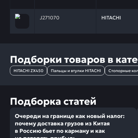
Заказывая запчасти у нас, вы получаете гарантию
J271070
HITACHI
Подборки товаров в кат
HITACHI ZX450
Пальцы и втулки HITACHI
Стопорные кол
Подборка статей
Очереди на границе как новый налог:
почему доставка грузов из Китая
в Россию бьет по карману и как