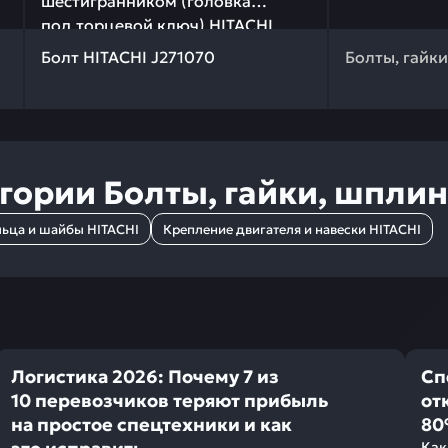
шестигранником (головка
под торцевой ключ) HITACHI
 качества и профессиональный подбор. Болт HITACHI J2
N1341445
Болт HITACHI J271070
Болты, гайк
егории
Болты, гайки, шпли
ьца и шайбы HITACHI
Крепление двигателя и навески HITACHI
Логистика 2026: Почему 7 из
Сп
10 перевозчиков теряют прибыль
от
на простое спецтехники и как
80
Как