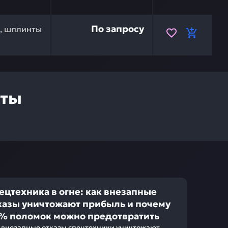
71070 — это инвестиция в бесперебойную работу вашей
По запросу
и, шплинты
нты
ецтехника в огне: как внезапные
казы уничтожают прибыль и почему
% поломок можно предотвратить
 внезапные отказы спецтехники уничтожают