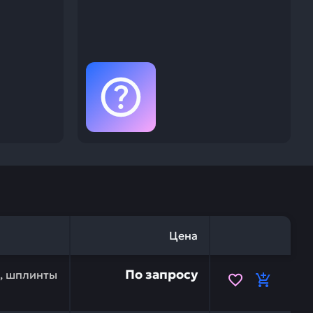
Цена
32050 — это инвестиция в бесперебойную работу вашей
По запросу
и, шплинты