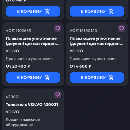
От
8 140 ₽
В КОРЗИНУ
В КОРЗИНУ
Заказывая запчасти у нас, вы получаете гарантию к
Заказывая запчасти у на
VOE11102685
VOE118100120
Плавающее уплотнение
Плавающее уплотнение
(доукон) цехмастердон
(доукон) цехмастердон
(гарантия 20 мес,
(гарантия 20 мес,
VOLVO
VOLVO
2чуг+2рез кольца (про-во
2чуг+2рез кольца (про-во
Прокладки и уплотнения
Прокладки и уплотнения
цмд россия) VOLVO
цмд россия) VOLVO
VOE11102685
VOE118100120
От
20 400 ₽
От
4 600 ₽
В КОРЗИНУ
В КОРЗИНУ
Заказывая запчасти у нас, вы получаете гарантию к
420021
Толкатель VOLVO 420021
VOLVO
Ковши и навесное
оборудование