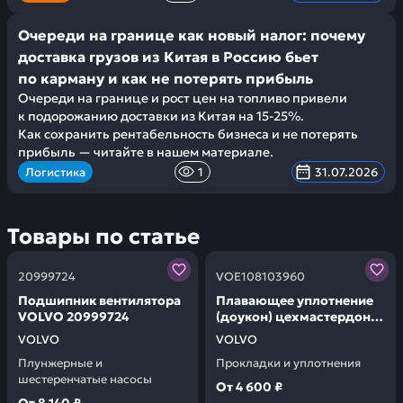
Очереди на границе как новый налог: почему
доставка грузов из Китая в Россию бьет
по карману и как не потерять прибыль
Очереди на границе и рост цен на топливо привели
к подорожанию доставки из Китая на 15-25%.
Как сохранить рентабельность бизнеса и не потерять
прибыль — читайте в нашем материале.
Логистика
1
31.07.2026
Товары по статье
Заказывая запчасти у нас, вы получаете гарантию к
Заказывая запчасти у на
20999724
VOE108103960
Подшипник вентилятора
Плавающее уплотнение
VOLVO 20999724
(доукон) цехмастердон
(гарантия 20 мес,
VOLVO
VOLVO
2чуг+2рез кольца (про-во
Плунжерные и
Прокладки и уплотнения
цмд россия) VOLVO
шестеренчатые насосы
VOE108103960
От
4 600 ₽